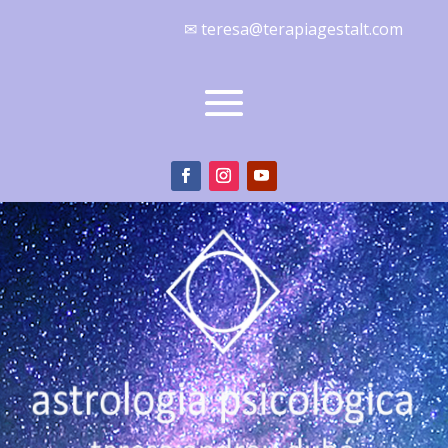
✉ teresa@terapiagestalt.com