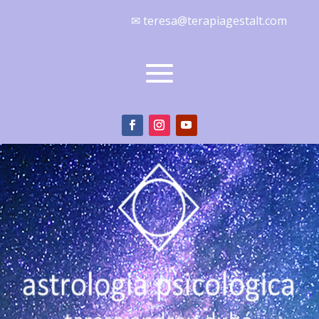
✉ teresa@terapiagestalt.com