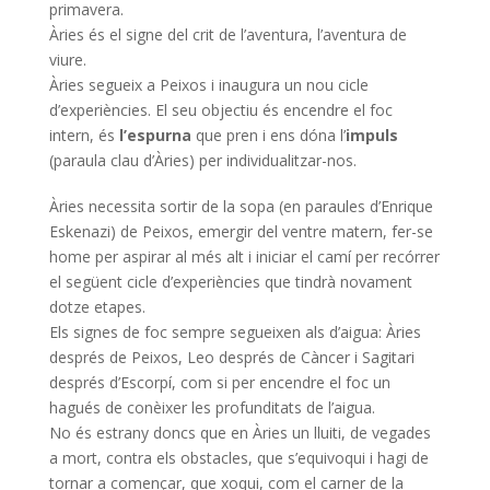
primavera.
Àries és el signe del crit de l’aventura, l’aventura de
viure.
Àries segueix a Peixos i inaugura un nou cicle
d’experiències. El seu objectiu és encendre el foc
intern, és
l’espurna
que pren i ens dóna l’
impuls
(paraula clau d’Àries) per individualitzar-nos.
Àries necessita sortir de la sopa (en paraules d’
Enrique
Eskenazi
) de Peixos, emergir del ventre matern, fer-se
home per aspirar al més alt i iniciar el camí per recórrer
el següent cicle d’experiències que tindrà novament
dotze etapes.
Els signes de foc sempre segueixen als d’aigua: Àries
després de Peixos, Leo després de Càncer i Sagitari
després d’Escorpí, com si per encendre el foc un
hagués de conèixer les profunditats de l’aigua.
No és estrany doncs que en Àries un lluiti, de vegades
a mort, contra els obstacles, que s’equivoqui i hagi de
tornar a començar, que xoqui, com el carner de la