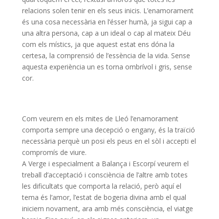
relacions solen tenir en els seus inicis. L’enamorament
és una cosa necessària en l’ésser humà, ja sigui cap a
una altra persona, cap a un ideal o cap al mateix Déu
com els místics, ja que aquest estat ens dóna la
certesa, la comprensió de l’essència de la vida. Sense
aquesta experiència un es torna ombrívol i gris, sense
cor.
Com veurem en els mites de Lleó l’enamorament
comporta sempre una decepció o engany, és la traïció
necessària perquè un posi els peus en el sòl i accepti el
compromís de viure.
A Verge i especialment a Balança i Escorpí veurem el
treball d’acceptació i consciència de l’altre amb totes
les dificultats que comporta la relació, però aquí el
tema és l’amor, l’estat de bogeria divina amb el qual
iniciem novament, ara amb més consciència, el viatge