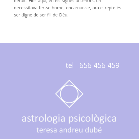
heroic. Fins aquí, en els signes anteriors, un
necessitava fer-se home, encarnar-se, ara el repte és
ser digne de ser fill de Déu.
tel 656 456 459