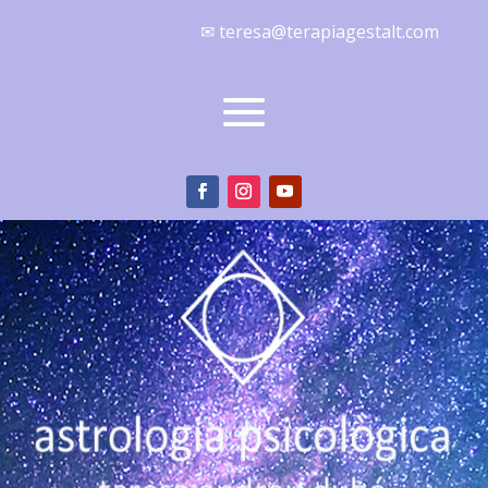
✉ teresa@terapiagestalt.com