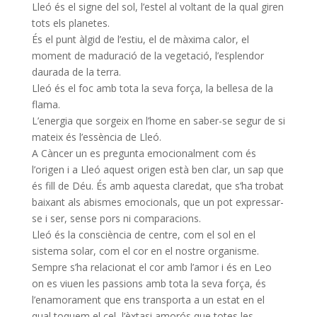
Lleó és el signe del sol, l’estel al voltant de la qual giren
tots els planetes.
És el punt àlgid de l’estiu, el de màxima calor, el
moment de maduració de la vegetació, l’esplendor
daurada de la terra.
Lleó és el foc amb tota la seva força, la bellesa de la
flama.
L’energia que sorgeix en l’home en saber-se segur de si
mateix és l’essència de Lleó.
A Càncer un es pregunta emocionalment com és
l’origen i a Lleó aquest origen està ben clar, un sap que
és fill de Déu. És amb aquesta claredat, que s’ha trobat
baixant als abismes emocionals, que un pot expressar-
se i ser, sense pors ni comparacions.
Lleó és la consciència de centre, com el sol en el
sistema solar, com el cor en el nostre organisme.
Sempre s’ha relacionat el cor amb l’amor i és en Leo
on es viuen les passions amb tota la seva força, és
l’enamorament que ens transporta a un estat en el
qual toquem el cel, l’èxtasi amorós que totes les