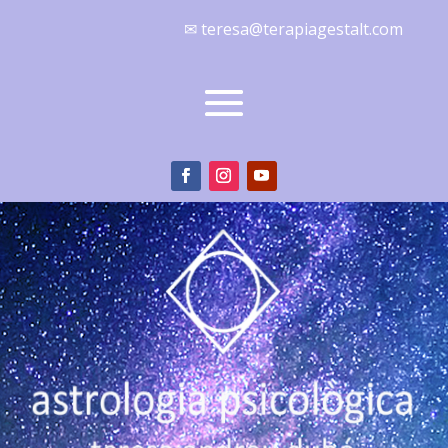
✉ teresa@terapiagestalt.com