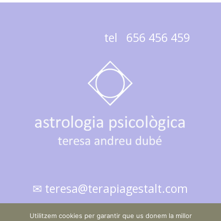
tel 656 456 459
✉ teresa@terapiagestalt.com
Utilitzem cookies per garantir que us donem la millor