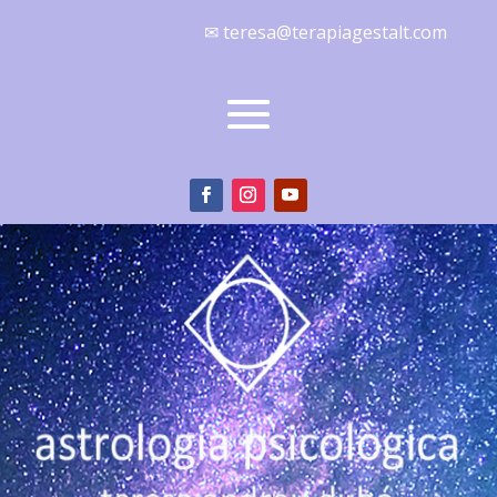
✉ teresa@terapiagestalt.com