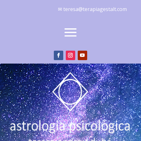
✉ teresa@terapiagestalt.com