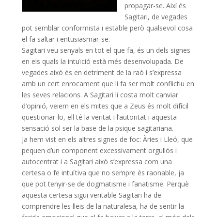
propagar-se. Així és
Sagitari, de vegades
pot semblar conformista i estable però qualsevol cosa
el fa saltar i entusiasmar-se.
Sagitari veu senyals en tot el que fa, és
un
dels signes
en els quals la intuïció està més desenvolupada. De
vegades això és en detriment de la raó i s’expressa
amb un cert enrocament que li fa ser molt conflictiu en
les seves relacions. A Sagitari li costa molt canviar
d’opinió, veiem en els mites que a Zeus és molt difícil
qüestionar-lo, ell té la veritat i l’autoritat i aquesta
sensació sol ser la base de la psique
sagitariana
.
Ja hem vist en els altres signes de foc: Àries i Lleó, que
pequen d’un component excessivament orgullós i
autocentrat i a Sagitari això s’expressa com una
certesa o fe intuïtiva que no sempre és raonable, ja
que pot tenyir-se de dogmatisme i fanatisme. Perquè
aquesta certesa sigui veritable Sagitari ha de
comprendre les lleis de la naturalesa, ha de sentir la