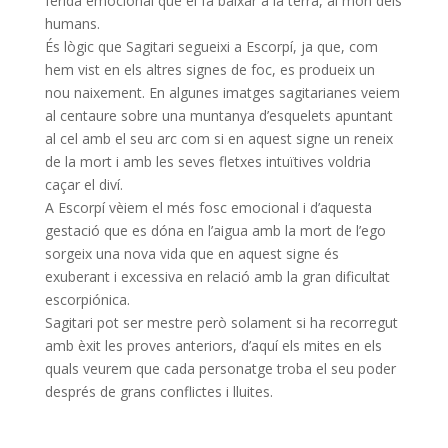
ferida emocional que el fa baixar a la terra, al món dels
humans.
És lògic que Sagitari segueixi a Escorpí, ja que, com
hem vist en els altres signes de foc, es produeix un
nou naixement. En algunes imatges
sagitarianes
veiem
al centaure sobre una muntanya d’esquelets apuntant
al cel amb el seu arc com si en aquest signe un reneix
de la mort i amb les seves fletxes intuïtives voldria
caçar el diví.
A Escorpí vèiem el més fosc emocional i d’aquesta
gestació que es dóna en l’aigua amb la mort de l’ego
sorgeix una nova vida que en aquest signe és
exuberant i excessiva en relació amb la gran dificultat
escorpiónica
.
Sagitari pot ser mestre però solament si ha recorregut
amb èxit les proves anteriors, d’aquí els mites en els
quals veurem que cada personatge troba el seu poder
després de grans conflictes i lluites.